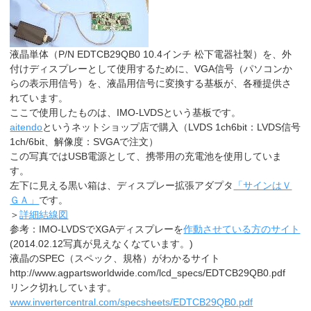
液晶単体（P/N EDTCB29QB0 10.4インチ 松下電器社製）を、外
付けディスプレーとして使用するために、VGA信号（パソコンか
らの表示用信号）を、液晶用信号に変換する基板が、各種提供さ
れています。
ここで使用したものは、IMO-LVDSという基板です。
aitendo
というネットショップ店で購入（LVDS 1ch6bit：LVDS信号
1ch/6bit、解像度：SVGAで注文）
この写真ではUSB電源として、携帯用の充電池を使用していま
す。
左下に見える黒い箱は、ディスプレー拡張アダプタ
「サインはＶ
ＧＡ」
です。
＞
詳細結線図
参考：IMO-LVDSでXGAディスプレーを
作動させている方のサイト
(2014.02.12写真が見えなくなています。)
液晶のSPEC（スペック、規格）がわかるサイト
http://www.agpartsworldwide.com/lcd_specs/EDTCB29QB0.pdf
リンク切れしています。
www.invertercentral.com/specsheets/EDTCB29QB0.pdf