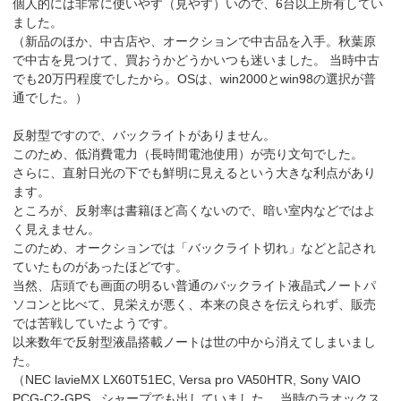
個人的には非常に使いやす（見やす）いので、6台以上所有してい
ました。
（新品のほか、中古店や、オークションで中古品を入手。秋葉原
で中古を見つけて、買おうかどうかいつも迷いました。 当時中古
でも20万円程度でしたから。OSは、win2000とwin98の選択が普
通でした。）
反射型ですので、バックライトがありません。
このため、低消費電力（長時間電池使用）が売り文句でした。
さらに、直射日光の下でも鮮明に見えるという大きな利点があり
ます。
ところが、反射率は書籍ほど高くないので、暗い室内などではよ
く見えません。
このため、オークションでは「バックライト切れ」などと記され
ていたものがあったほどです。
当然、店頭でも画面の明るい普通のバックライト液晶式ノートパ
ソコンと比べて、見栄えが悪く、本来の良さを伝えられず、販売
では苦戦していたようです。
以来数年で反射型液晶搭載ノートは世の中から消えてしまいまし
た。
（NEC lavieMX LX60T51EC, Versa pro VA50HTR, Sony VAIO
PCG-C2-GPS , シャープでも出していました。 当時のラオックス