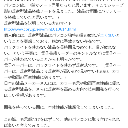
パソコン館。 7階がノート専用だったと思います。そこでシャープ
製の反射型液晶搭載ノートを見ました。 液晶の背面にバッテリー
を搭載していたと思います。 ）
反射型液晶を説明している方のサイト
http://www.cory.jp/env/mint.010614.html
個人的には、反射型液晶はパソコン独特の目の疲れが
全く無い
と
いうことを実感しており、絶対に手放せない存在です。
バックライトを使わない液晶を長時間見つめても、目が疲れな
い。 という事実は、電子書籍リーダーのキンドルなどに電子ペー
パーが使われていることからも明らかです。
電子ペーパーは、バックライトを使わず反射式です。 （電子ペー
パーは、反射型液晶より反射率が高いので見やすいものの、カラ
ーや動画の再生性能に劣ります。）
日本の液晶メーカーさんには、カラー表示や動画再生性能に優れ
る反射型液晶を、さらに反射率を高める方向で技術開発を行って
ほしい希望があります。
開発を待っている間に、本体性能が陳腐化してしまいました。
この際、表示部だけをはずして、他のパソコンに取り付けられれ
ば良いと考えてみました。