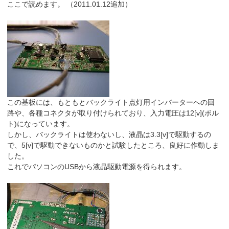
ここで読めます。 （2011.01.12追加）
この基板には、もともとバックライト点灯用インバーターへの回
路や、各種コネクタが取り付けられており、入力電圧は12[v](ボル
ト)になっています。
しかし、バックライトは使わないし、液晶は3.3[v]で駆動するの
で、5[v]で駆動できないものかと試験したところ、良好に作動しま
した。
これでパソコンのUSBから液晶駆動電源を得られます。