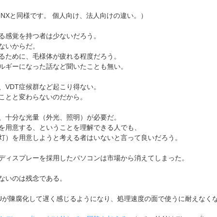
 Pro NXと同様です。 個人向け、法人向けの違い。）
る感覚を持つ者は少ないだろう。
ないからだ。
るために、毛様体が疲れる程度だろう。
ルギーになった話など聞いたことも無い。
、VDT症候群など起こり得ない。
ことと変わらないのだから。
、十分な光量（外光、照明）が必要だ。
を用意する、ということを理解できる人でも、
灯）を用意しようと考える者はいないと言って良いだろう。
ディスプレーを採用したパソコンは市場から消えてしまった。
ないのは残念である。
、CPUが陳腐化して遅く感じるようになり、処理速度の面で使うに耐えなく