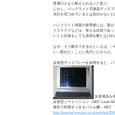
普通の人なら耐えられないと思う。
しかし、バックライト式液晶ディスプ
光灯を見つめているとは気付かないだ
バックライト画面の使用後には、眼が
ドライアイなどは、単なる症状であっ
いくら目薬をしても原因を断たなけれ
なぜ、そう断言できるかといえば、一
い（取れた）ことに気付いたからだ。
反射型ディスプレーを使用すると、パ
反射液晶を使用し
反射型ノートパソコン（NEC Lavie
屋外で利用すべきモバイル機 – NEC 「L
http://journal.mycom.co.jp/articles/20