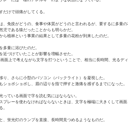
すだけで頭痛がしてくる。
は、免疫がどうの、食事や体質がどうのと言われるが、要するに多量の
然児である猿だったことからも明らかだ。
から植林という事業の結果として多量の花粉が到来したのだ。
を多量に浴びたのだ。
を近づけていたことが影響を増幅させた。
 画面上で考えながら文字を打つということで、相当に長時間、光るディ
移り、さらに小型のパソコン（バックライト）を凝視した。
もショボショボし、眉の辺りを指で押すと激痛を感ずるまでになった。
光っている画面で字を読む気にはならない。
スプレーを使わなければならないときは、文字を極端に大きくして画面
る。
と、蛍光灯のランプを直接、長時間見つめるようなものだ。