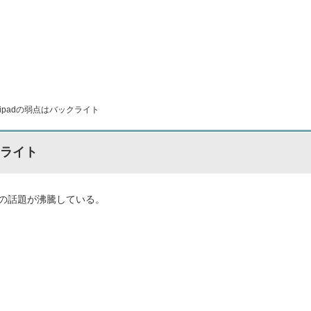
ipadの弱点はバックライト
クライト
）の話題が沸騰している。