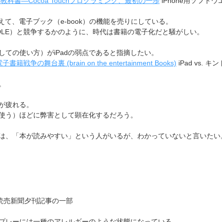
iPhone用ソフト
加えて、電子ブック（e-book）の機能を売りにしている。
DLE）と競争するかのように、時代は書籍の電子化だと騒がしい。
ての使い方）がiPadの弱点であると指摘したい。
iPad vs. キ
。
目が疲れる。
使う）ほどに弊害として顕在化するだろう。
トでは、「本が読みやすい」という人がいるが、わかっていないと言いたい
.28読売新聞夕刊記事の一部
プレーには一種のアレルギーのような状態になっている。