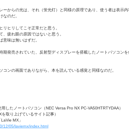
レーからの光は、それ（蛍光灯）と同様の原理であり、使う者は表示内
けなのだ。
ヒリヒリしてこそ正常だと思う。
て、疲れ眼の原因ではないと思う。
ば意味は無いはずだ。
時期発売されていた、反射型ディスプレーを搭載したノートパソコンを
ソコンの画面でありながら、本を読んでいる感覚と同様なのだ。
たノートパソコン（NEC Versa Pro NX PC-VA50HTRTYDAA）
-MXを取り上げているサイト記事）
aVie MX」
00/12/05/laviemx/index.html